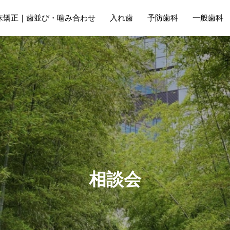
床矯正｜歯並び・噛み合わせ
入れ歯
予防歯科
一般歯科
相
談
会